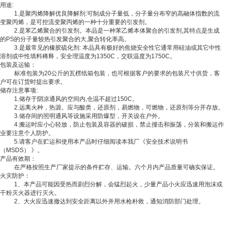
用途:
1.是聚丙烯降解优良降解剂:可制成分子量低，分子量分布窄的高融体指数的流
变聚丙烯，是可控流变聚丙烯的一种十分重要的引发剂。
2.是苯乙烯聚合的引发剂。本品是一种苯乙烯本体聚合的引发剂,其特点是生成
的PS的分子量较热引发聚合的大,聚合转化率高。
3.是最常见的橡胶硫化剂: 本品具有极好的焦烧安全性它通常用硅油或其它中性
溶剂或中性填料稀释，安全理温度为1350C，交联温度为1750C。
包装及运输：
标准包装为20公斤的瓦楞纸箱包装，也可根据客户的要求的包装尺寸供货，客
户可在订货时提出要求。
储存注意事项:
1.储存于阴凉通风的空间内,仓温不超过150C。
2.远离火种，热源。应与酸类，还原剂，易燃物，可燃物，还原剂等分开存放。
3.储存间的照明通风等设施采用防爆型，开关设在户外。
4.搬运时应小心轻放，防止包装及容器的破损，禁止撞击和振荡，分装和搬运作
业要注意个人防护。
5.请客户在贮运和使用本产品时仔细阅读本我厂《安全技术说明书
（MSDS） 》。
产品有效期：
在严格按照生产厂家提示的条件贮存、运输。六个月内产品质量可确实保证。
火灾防护：
1、本产品可能因受热而剧烈分解，会猛烈起火，少量产品小火应迅速用泡沫或
干粉灭火器进行灭火。
2、大火应迅速撤达到安全距离以外并用水枪朴救，通知消防部门处理。