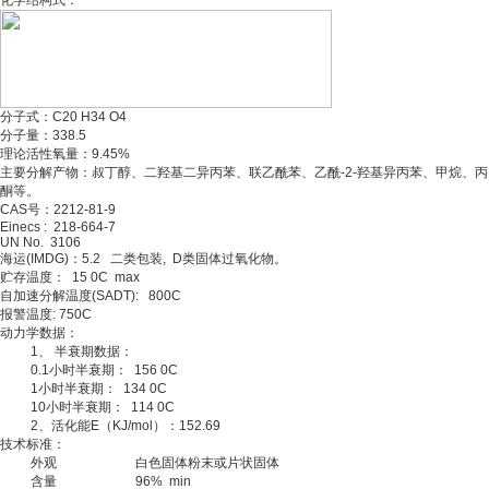
化学结构式：
分子式：C20 H34 O4
分子量：338.5
理论活性氧量：9.45%
主要分解产物：叔丁醇、二羟基二异丙苯、联乙酰苯、乙酰-2-羟基异丙苯、甲烷、丙
酮等。
CAS号：2212-81-9
Einecs : 218-664-7
UN No. 3106
海运(IMDG)：5.2 二类包装, D类固体过氧化物。
贮存温度： 15 0C max
自加速分解温度(SADT): 800C
报警温度: 750C
动力学数据：
1、 半衰期数据：
0.1小时半衰期： 156 0C
1小时半衰期： 134 0C
10小时半衰期： 114 0C
2、活化能E（KJ/mol）：152.69
技术标准：
外观 白色固体粉末或片状固体
含量 96% min