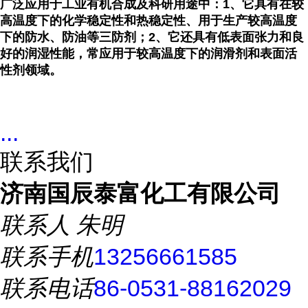
广泛
应用于工业有机合成及科研用途中
：
1
、
它具有
在较
高温度下的
化学稳定性和热稳定性
、用于生产较高温度
下的
防水、防油
等三防剂；
2
、
它还具有低表面张力和良
好的润湿性能，常应用于
较高温度下的
润滑剂和表面
活
性剂领域。
...
联系我们
济南国辰泰富化工有限公司
联系人
朱明
联系手机
13256661585
联系电话
86-0531-88162029