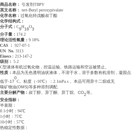
商品名称：
引发剂TBPV
英文名称：
tert-Butyl peroxypivalate
化学名称：
过氧化特戊酸叔丁酯
化学结构式：
分子式：
C
H
O
9
18
3
分子量：
174.2
理论活性氧量：
9.18%
CAS ：
927-07-1
UN No.
3113
Einecs :
213-147-2
级别：
5.2
C型液体有机过氧化物，控温运输。铁路运输和空运被禁止。
本品为无色透明油状液体，不溶于水，溶于多数有机溶剂，凝固点
性质：
0
低于
-17
C。粘度（-10℃）：2.1mPa.s 。本品可用异十二烷或无
嗅矿物油
(OMS)等多种溶剂调配.
叔丁醇、异丁酮、异丁烷、
CO
主要分解产物：
等。
2
安全指标：
半衰期：
0.1小时：94℃
1小时：75℃
10小时：57℃
热稳定性数据：