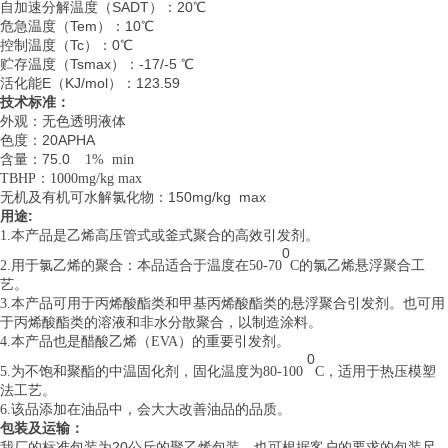
自加速分解温度（
SADT）：20℃
危急温度（
Tem）：10℃
控制温度（
Tc）：0℃
贮存温度（
Tsmax）：-17/-5 ℃
活化能
E（KJ/mol）：123.59
技术标准：
外观：无色透明液体
色度：
20APHA
含量：
75.0
1% min
TBHP：1000mg/kg max
无机及有机可水解氯化物：
150mg/kg max
用途
:
1.本产品是乙烯高压管式或釜式聚合的高效引发剂。
0
2.用于氯乙烯的聚合：本品适合于温度在50-70
C的氯乙烯悬浮聚合工
艺。
3.本产品可用于丙烯酸酯类和甲基丙烯酸酯类的悬浮聚合引发剂。也可用
于丙烯酸酯类的溶液和非水分散聚合，以制造涂料。
4.本产品也是醋酸乙烯（EVA）的重要引发剂。
0
5.为不饱和聚酯的中温固化剂，固化温度为80-100
C，适用于热压模塑
法工艺。
6.该品添加在油品中，会大大改善油品的品质。
包装及运输：
我厂的标准包装为
20公斤的聚乙烯包装。也可根据客户的要求的包装尺