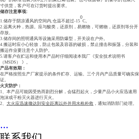
寸供货，客户可在订货时提出要求。
储存注意事项
:
0
1.储存于阴凉通风的空间内,仓温不超过-15
C。
2.远离火种，热源。应与酸类，还原剂，易燃物，可燃物，还原剂等分开
存放。
3.储存间的照明通风等设施采用防爆型，开关设在户外。
4.搬运时应小心轻放，防止包装及容器的破损，禁止撞击和振荡，分装和
搬运作业要注意个人防护。
5.请客户在贮运和使用本产品时仔细阅读本我厂《安全技术说明书
（MSDS） 》。
产品有效期：
在严格按照生产厂家提示的条件贮存、运输。三个月内产品质量可确实保
证。
火灾防护：
1、本产品可能因受热而剧烈分解，会猛烈起火，少量产品小火应迅速用
泡沫或干粉灭火器进行灭火。
大火应迅速撤达到安全距离以外并用水枪朴救
2、
，通知消防部门处理。
...
联系我们