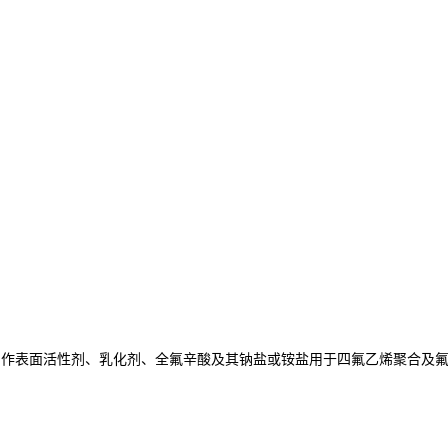
用作表面活性剂、乳化剂
、全氟辛酸及其钠盐
或铵盐
用于四氟乙烯
聚合及