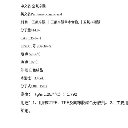
中文名
全氟辛酸
英文名
Perfluoro octanoic acid
别
称
十五氟辛酸
,
十五氟辛酸单水合物
,
十五氟八碳酸
分子量
414.07
:
CAS
335-67-1
EINECS
号
206-397-9
熔
点
52-56℃
沸
点
189℃
外
观
白色结晶
水溶性 3.4G/L
分子式
C8HF15O2
g/mL,25/4℃
1.792
密度：（
）：
1
CTFE
TFE
2
用途：
、用作
、
及氟橡胶
聚合分散剂
。
、主要
矿剂。