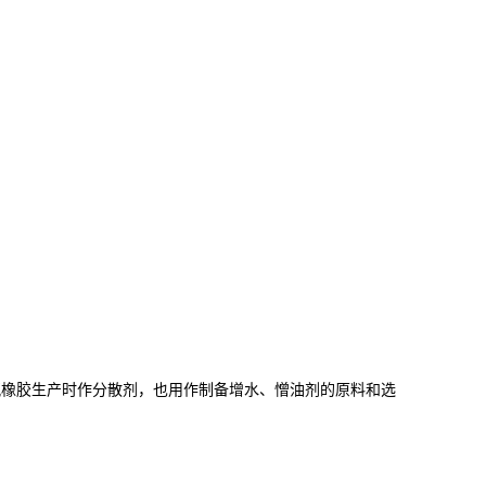
氟橡胶生产时作分散剂，也用作制备增水、憎油剂的原料和选