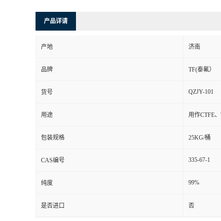
产品详请
产地
济南
品牌
TF(泰氟）
QZJY-101
货号
用途
用作CTFE
包装规格
25KG/桶
335-67-1
CAS编号
99%
纯度
是否进口
否