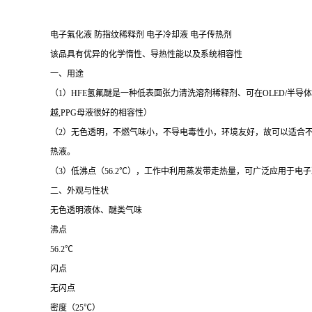
电子氟化液
防指纹稀释剂
电子冷却液
电子传热剂
该品具有优异的化学惰性、导热性能以及系统相容性
一、用途
（1
）
HFE氢氟醚是一种低表面张力清洗溶剂稀释剂、可在OLED/半导体
越,PPG母液很好的相容性）
（2
）无色透明，不燃气味小，不导电毒性小，环境友好，故可以适合
热液。
（3）低沸点（56.2℃），工作中利用蒸发带走热量，可广泛应用于
二、外观与性状
无色透明液体、醚类气味
沸点
56.2℃
闪点
无闪点
密度（
25℃）