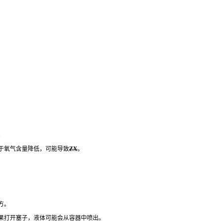
。
于氧气含量降低，可能导致
ZX
。
方。
果打开塞子，液体可能会从容器中喷出。