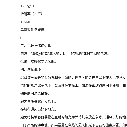
1.487g/mL
折射率（
25℃）
1.2760
臭氧消耗潜能值
0
三、包装与储运信息
包装：
250Kg/桶或25Kg/桶，使用不锈钢桶或衬塑钢桶包装。
运输：常规化学品运输。
四、注意事项
尽管该液体是非腐蚀性和不可燃的，但它可能会在常温下在大气中蒸发
汽化的蒸汽比空气重，会沉降在地板上。如果在密封的房间中使用，由
确保房间通风良好。
避免直接暴露在阳光下。
存放在通风良好的地方。
避免将装填容器暴露在直射的阳光犀并将其存放在阴凉，通风良好的地
由于产品的沸点低，如果暴露在炎热的夏天阳光下容器可能会膨胀。如