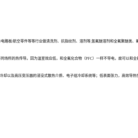
/
电路板
/航空零件等等行业做清洗剂、抗指纹剂、溶剂等;
氢氟醚溶剂和全氟聚醚类、
不同场所的热传导。因为温室效应低，和全氟化合物（
PFC
）一样不导电，故可以和全
电子冷却以及高压变压器的浸没式散热介质、电子组冷却系统等；低表面张力，高效导