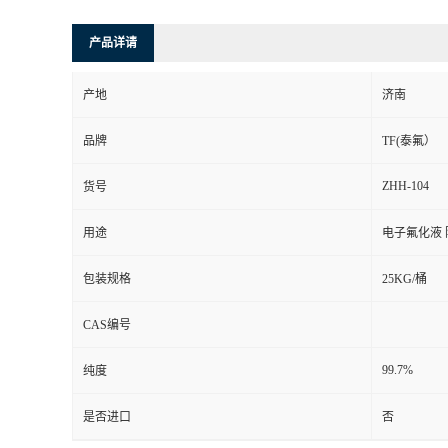
产品详请
产地
济南
品牌
TF(泰氟）
ZHH-104
货号
用途
电子氟化液 
包装规格
25KG/桶
CAS编号
99.7%
纯度
是否进口
否