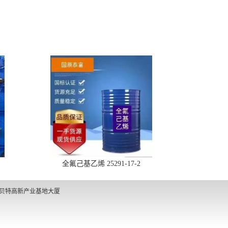
全氟己基乙烯 25291-17-2
凯贝特高新产业基地大厦