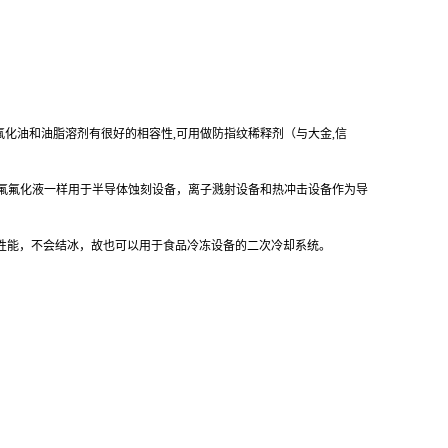
氟化油和油脂溶剂有很好的相容性
,可用做防指纹稀释剂（与大金,信
氟氟化液一样用于半导体蚀刻设备，离子溅射设备和热冲击设备作为导
热性能，不会结冰，故也可以用于食品冷冻设备的二次冷却系统。