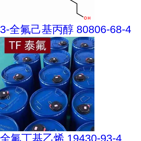
3-全氟己基丙醇 80806-68-4
全氟丁基乙烯 19430-93-4