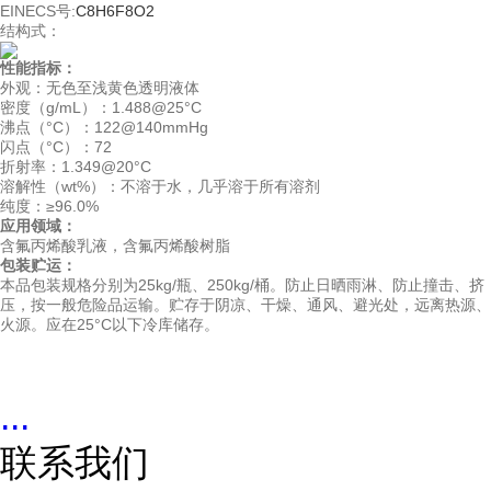
EINECS号:
C
8
H
6
F
8
O
2
结构式：
性能指标：
外观：无色至浅黄色透明液体
密度（g/mL）：1.488@25°C
沸点（°C）：122@140mmHg
闪点（°C）：72
折射率：1.349@20°C
溶解性（wt%）：不溶于水，几乎溶于所有溶剂
纯度：≥96.0%
应用领域：
含氟丙烯酸乳液，含氟丙烯酸树脂
包装贮运：
本品包装规格分别为25kg/瓶、250kg/桶。防止日晒雨淋、防止撞击、挤
压，按一般危险品运输。贮存于阴凉、干燥、通风、避光处，远离热源、
火源。应在25°C以下冷库储存。
...
联系我们