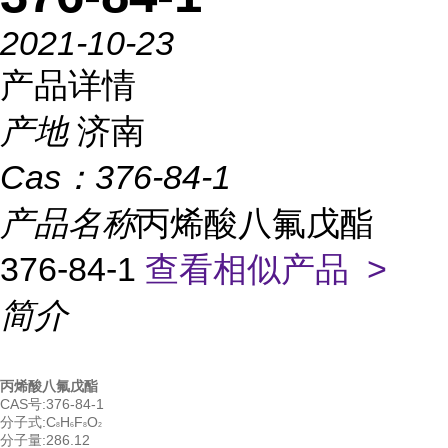
2021-10-23
产品详情
产地
济南
Cas：
376-84-1
产品名称
丙烯酸八氟戊酯
376-84-1
查看相似产品 >
简介
丙烯酸八氟戊酯
CAS号:376-84-1
分子式:C
H
F
O
8
6
8
2
分子量:286.12