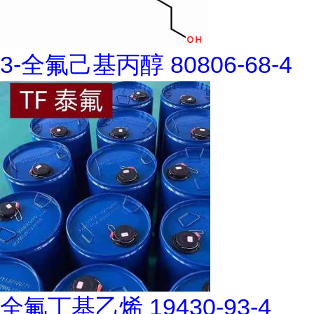
3-全氟己基丙醇 80806-68-4
全氟丁基乙烯 19430-93-4