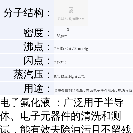
分子结构：
密度：
3
1.58g/cm
沸点：
79.695°C at 760 mmHg
闪点：
7.172°C
蒸汽压：
97.543mmHg at 25°C
用途：
贵重金属制品清洗，精密电子器件清洗，电力设备
电子氟化液 ：广泛用于半导
体、电子元器件的清洗和测
试，能有效去除油污且不留残