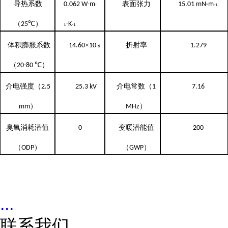
导热系数
表面张力
0.062
W∙m
15.01
mN·m
-
-
1
（
℃
）
25
∙K
1
-
1
体积膨胀系数
×
折射率
14.60
10
1.279
-
6
（
℃
）
20-80
介电强度（
介电常数（
2.5
25.3
kV
1
7.16
）
）
mm
MHz
臭氧消耗潜值
变暖潜能值
0
200
（
）
（
）
ODP
GWP
...
联系我们