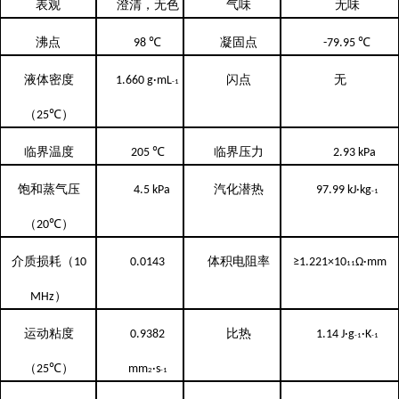
表观
澄清，无色
气味
无味
沸点
℃
凝固点
℃
98
-79.95
液体密度
闪点
无
1.660
g·mL
-
1
（
℃
）
25
临界温度
℃
临界压力
205
2.93
kPa
饱和蒸气压
汽化潜热
4.5
kPa
97.99
kJ·kg
-
1
（
℃
）
20
介质损耗（
体积电阻率
10
0.0143
≥1.221×10
Ω·mm
11
）
MHz
运动粘度
比热
0.9382
1.14
J·g
·K
-1
-
1
（
℃
）
25
mm
·s
2
-
1