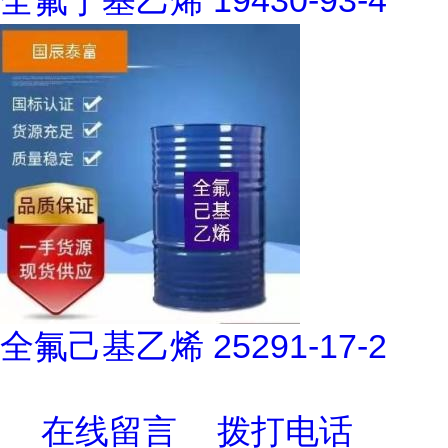
全氟丁基乙烯 19430-93-4
全氟己基乙烯 25291-17-2
在线留言
拨打电话