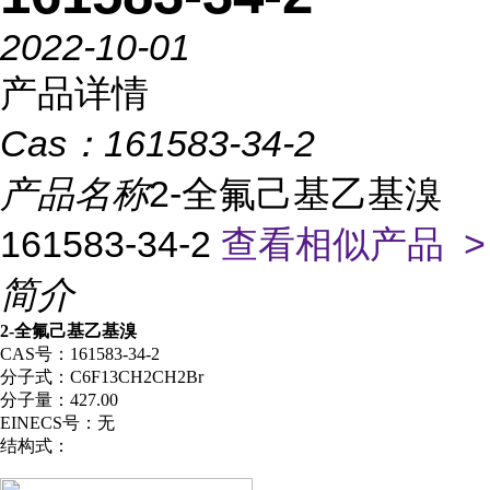
2022-10-01
产品详情
Cas：
161583-34-2
产品名称
2-全氟己基乙基溴
161583-34-2
查看相似产品 >
简介
2-全氟己基乙基溴
CAS号：161583-34-2
分子式：
C
6
F
13
CH
2
CH
2
Br
分子量：
427.00
EINECS号：无
结构式：