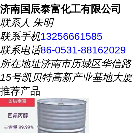
济南国辰泰富化工有限公司
联系人
朱明
联系手机
13256661585
联系电话
86-0531-88162029
所在地址
济南市历城区华信路
15号凯贝特高新产业基地大厦
推荐产品