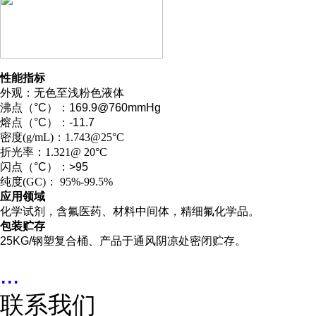
性能指标
外观：无色至浅粉色液体
沸点（
°C）：169.9@760mmHg
熔点（
°C）：-11.7
密度
(g/mL)：1.743@25°C
折光率：
1.321@ 20°C
闪点（
°C）：>95
纯度
(GC)： 95%-99.5%
应用领域
化学试剂，含氟医药、材料中间体，精细氟化学品。
包装贮存
25KG/钢塑复合桶、
产品于通风阴凉处密闭贮存
。
...
联系我们