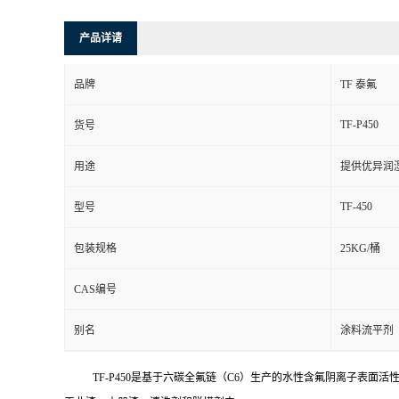
产品详请
品牌
TF 泰氟
TF-P450
货号
用途
提供优异润
TF-450
型号
包装规格
25KG/桶
CAS编号
别名
涂料流平剂
TF
-P450
是基于六碳全氟链
（C6）
生产的水性含氟阴离子表面活