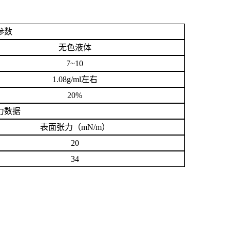
参数
无色液体
7~10
1.08g/m
l
左右
2
0
%
力数据
表面张力（
mN/m
）
20
34