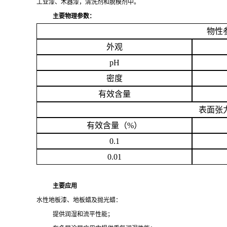
工业漆、木器漆，清洗剂和脱模剂中。
主要
物理参数：
物性
外观
pH
密度
有效含量
表面张
有效含量（
%
）
0.1
0.01
主要
应用
水性地板漆、地板蜡及抛光蜡：
提供润湿和流平性能；