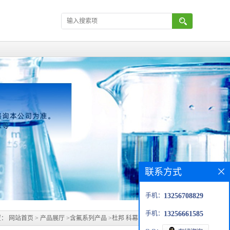
联系方式
手机：
13256708829
手机：
13256661585
置：
网站首页
>
产品展厅
>
含氟系列产品
>
杜邦 科幕 FS-61 国产替代品