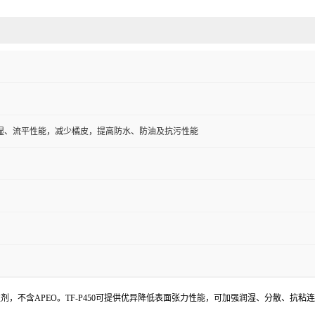
湿、流平性能，减少橘皮，提高防水、防油及抗污性能
性剂，不含
APEO
。
TF
-P450
可提供优异降低表面张力性能，可加强润湿、分散、抗粘连